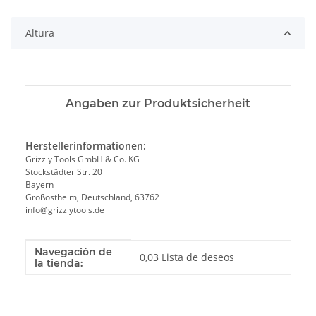
Loading...
Altura
Angaben zur Produktsicherheit
Herstellerinformationen:
Grizzly Tools GmbH & Co. KG
Stockstädter Str. 20
Bayern
Großostheim, Deutschland, 63762
info@grizzlytools.de
Navegación de
Valor
Fabricante
0,03 Lista de deseos
la tienda: