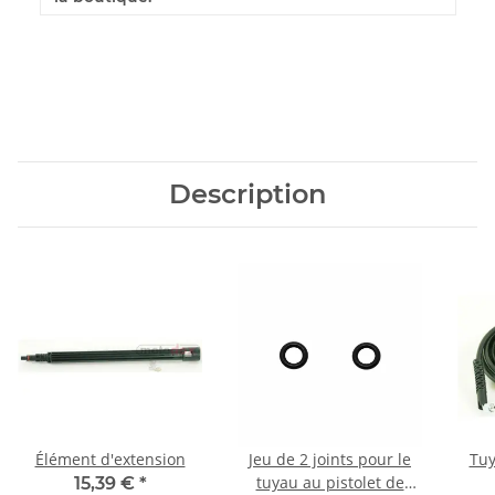
Description
Élément d'extension
Jeu de 2 joints pour le
Tuy
tuyau au pistolet de
15,39 €
*