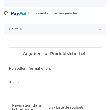
ing...
Komponenten werden geladen ...
Hauteur
Angaben zur Produktsicherheit
Herstellerinformationen:
Bayern
, ,
Navigation dans
Valeur
Fabricant
0,87 Liste de souhaits
la boutique: