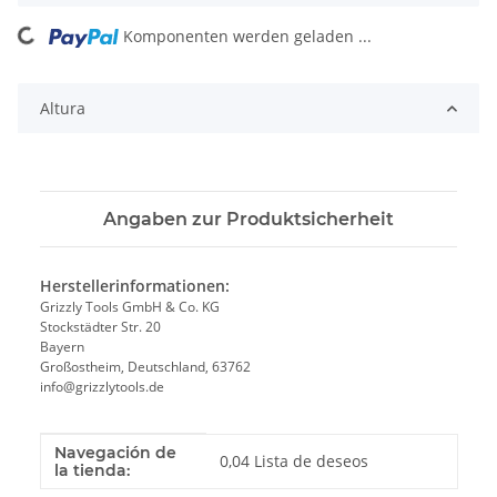
Komponenten werden geladen ...
Loading...
Altura
Angaben zur Produktsicherheit
Herstellerinformationen:
Grizzly Tools GmbH & Co. KG
Stockstädter Str. 20
Bayern
Großostheim, Deutschland, 63762
info@grizzlytools.de
Navegación de
Valor
Fabricante
0,04 Lista de deseos
la tienda: