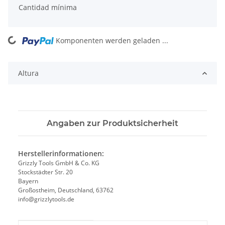
x
Cantidad mínima
Komponenten werden geladen ...
Loading...
Altura
Angaben zur Produktsicherheit
Herstellerinformationen:
Grizzly Tools GmbH & Co. KG
Stockstädter Str. 20
Bayern
Großostheim, Deutschland, 63762
info@grizzlytools.de