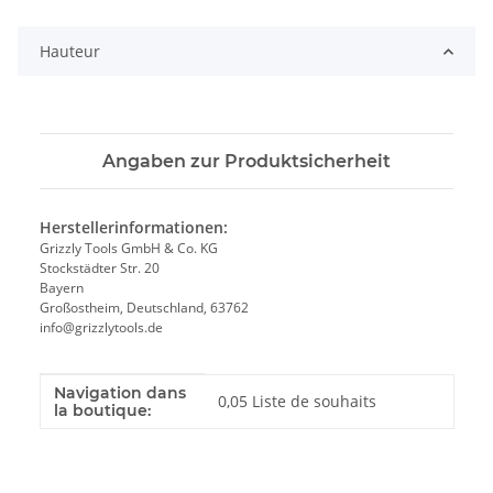
Loading...
Hauteur
Angaben zur Produktsicherheit
Herstellerinformationen:
Grizzly Tools GmbH & Co. KG
Stockstädter Str. 20
Bayern
Großostheim, Deutschland, 63762
info@grizzlytools.de
Navigation dans
Valeur
Fabricant
0,05 Liste de souhaits
la boutique: