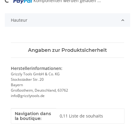
oading...
Komponenten werden geladen ...
Hauteur
Angaben zur Produktsicherheit
Herstellerinformationen:
Grizzly Tools GmbH & Co. KG
Stockstädter Str. 20
Bayern
Großostheim, Deutschland, 63762
info@grizzlytools.de
Navigation dans
Valeur
Fabricant
0,11 Liste de souhaits
la boutique: