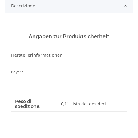
Descrizione
Angaben zur Produktsicherheit
Herstellerinformationen:
Bayern
, ,
Peso di
Caratteristica del prodotto
Valore
0,11 Lista dei desideri
spedizione: