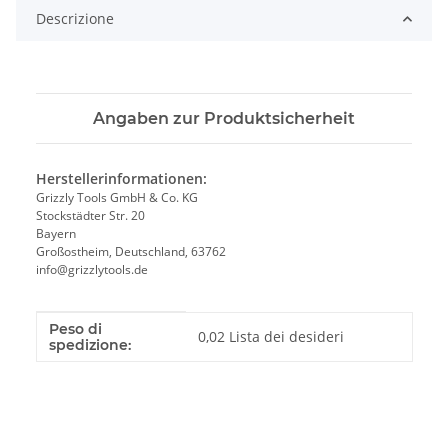
Descrizione
Angaben zur Produktsicherheit
Herstellerinformationen:
Grizzly Tools GmbH & Co. KG
Stockstädter Str. 20
Bayern
Großostheim, Deutschland, 63762
info@grizzlytools.de
Peso di
Caratteristica del prodotto
Valore
0,02 Lista dei desideri
spedizione: