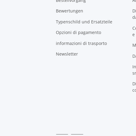
Bestellvorgang
A
Bewertungen
D
d
Typenschild und Ersatzteile
C
Opzioni di pagamento
e
informazioni di trasporto
M
Newsletter
D
I
s
D
c