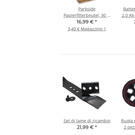
Parkside
Batte
Papierfilterbeutel, 30 L,
2.0 Ah
5er Pack, braun
EU pe
16,99 €
*
della 
3,40 € Magazzino 1
Set di lame di ricambio
Ruota 
2 pezz
21,99 €
*