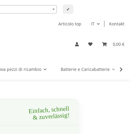
✔
Articolo top
IT
Kontakt
0,00 €
ova pezzi di ricambio
Batterie e Caricabatterie
An
Einfach, schnell
& zuverlässig!