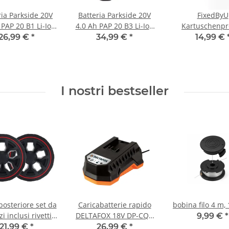
ria Parkside 20V
Batteria Parkside 20V
FixedByU
 PAP 20 B1 Li-Ion
4.0 Ah PAP 20 B3 Li-Ion
Kartuschenpr
r gli strumenti
EU per utensili della
310ml
26,99 €
*
34,99 €
*
14,99 €
famiglia Parkside
famiglia Parkside X 20V
X 20V
I nostri bestseller
posteriore set da
Caricabatterie rapido
bobina filo 4 m,
i inclusi rivetti
DELTAFOX 18V DP-CQC
9,99 €
*
23,5 cm
1824
21,99 €
*
26,99 €
*