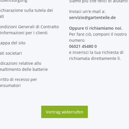
ltölentsorgung
Siamo più che felici di aiutarti!
ichiarazione sulla tutela dei
Inviaci un'e-mail a:
ati
servizio@
gartenteile
.de
ondizioni Generali di Contratto
Oppure ti richiamiamo noi.
 informazioni per i clienti
Per fare ciò, componi il nostro
numero
appa del sito
06021 45480 0
e inserisci la tua richiesta di
ati societari
richiamata direttamente lì.
ndicazioni relative allo
maltimento delle batterie
iritto di recesso per
onsumatori
Vertrag widerrufen