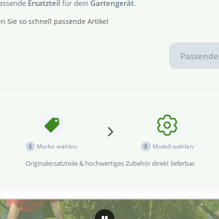
passende
Ersatzteil
für dein
Gartengerät
.
n Sie so schnell passende Artikel
Passende 
ählen...
Marke wählen
Modell wählen
2
3
Originalersatzteile & hochwertiges Zubehör direkt lieferbar.