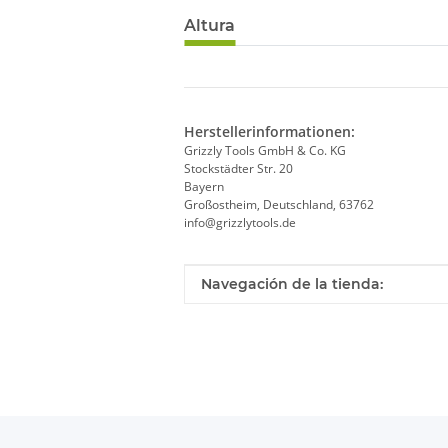
Altura
Herstellerinformationen:
Grizzly Tools GmbH & Co. KG
Stockstädter Str. 20
Bayern
Großostheim, Deutschland, 63762
info@grizzlytools.de
Valor
Fabricante
Navegación de la tienda: