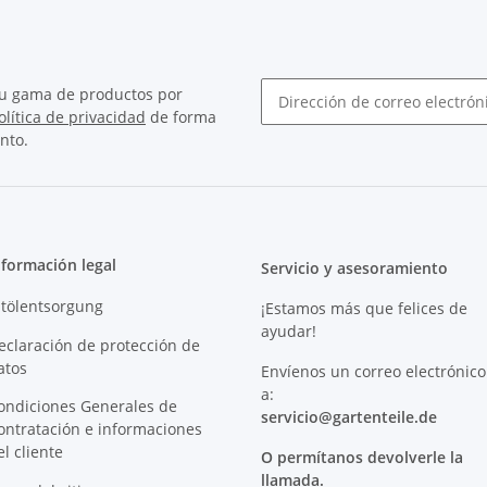
su gama de productos por
olítica de privacidad
de forma
Boletín Suscribirse
nto.
nformación legal
Servicio y asesoramiento
ltölentsorgung
¡Estamos más que felices de
ayudar!
eclaración de protección de
atos
Envíenos un correo electrónico
a:
ondiciones Generales de
servicio@
gartenteile
.de
ontratación e informaciones
el cliente
O permítanos devolverle la
llamada.