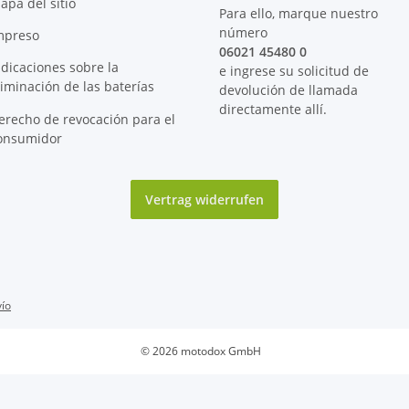
apa del sitio
Para ello, marque nuestro
número
mpreso
06021 45480 0
ndicaciones sobre la
e ingrese su solicitud de
liminación de las baterías
devolución de llamada
directamente allí.
erecho de revocación para el
onsumidor
Vertrag widerrufen
ío
© 2026 motodox GmbH