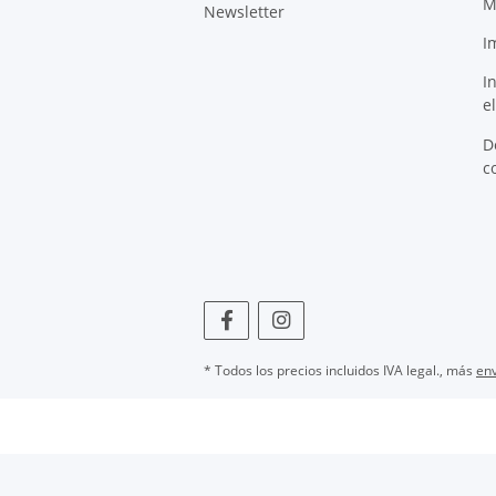
M
Newsletter
I
I
e
D
c
* Todos los precios incluidos IVA legal., más
env