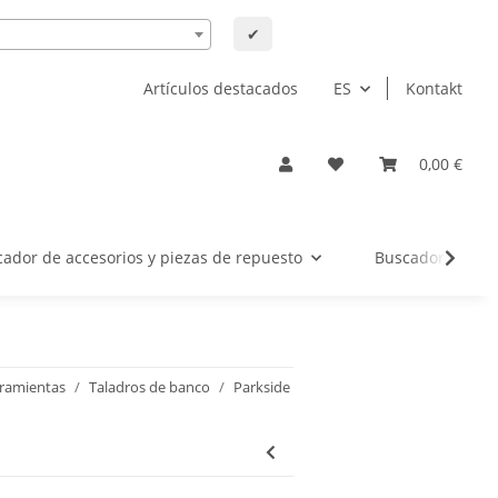
✔
Artículos destacados
ES
Kontakt
0,00 €
ador de accesorios y piezas de repuesto
Buscador de rep
rramientas
Taladros de banco
Parkside