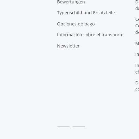
Bewertungen
D
d
Typenschild und Ersatzteile
C
Opciones de pago
C
d
Información sobre el transporte
M
Newsletter
I
I
e
D
c