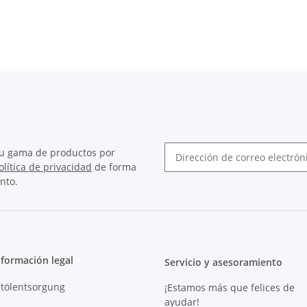
su gama de productos por
olítica de privacidad
de forma
Boletín Suscribirse
nto.
nformación legal
Servicio y asesoramiento
ltölentsorgung
¡Estamos más que felices de
ayudar!