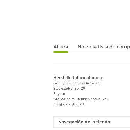
Altura
No en la lista de com
Herstellerinformationen:
Grizzly Tools GmbH & Co. KG
Stockstädter Str. 20
Bayern
Großostheim, Deutschland, 63762
info@grizzlytools.de
Valor
Fabricante
Navegación de la tienda: