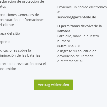
eclaración de protección de
atos
Envíenos un correo electrónico
a:
ondiciones Generales de
servicio@
gartenteile
.de
ontratación e informaciones
el cliente
O permítanos devolverle la
llamada.
apa del sitio
Para ello, marque nuestro
número
mpreso
06021 45480 0
ndicaciones sobre la
e ingrese su solicitud de
liminación de las baterías
devolución de llamada
directamente allí.
erecho de revocación para el
onsumidor
Vertrag widerrufen