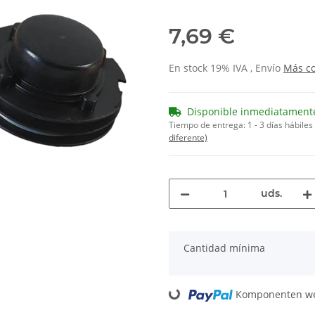
7,69 €
En stock 19% IVA , Envío
Más
c
Disponible inmediatament
Tiempo de entrega:
1 - 3 días hábiles
diferente)
uds.
x
Cantidad mínima
Komponenten wer
Loading...