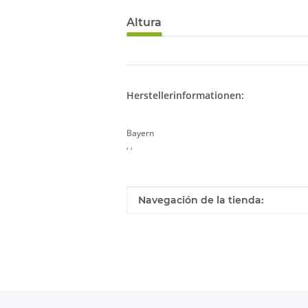
Altura
Herstellerinformationen:
Bayern
, ,
Valor
Fabricante
Navegación de la tienda: