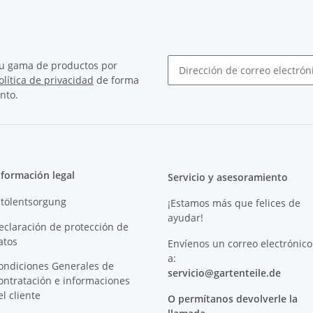
su gama de productos por
olítica de privacidad
de forma
Boletín Suscribirse
nto.
nformación legal
Servicio y asesoramiento
ltölentsorgung
¡Estamos más que felices de
ayudar!
eclaración de protección de
atos
Envíenos un correo electrónico
a:
ondiciones Generales de
servicio@
gartenteile
.de
ontratación e informaciones
el cliente
O permítanos devolverle la