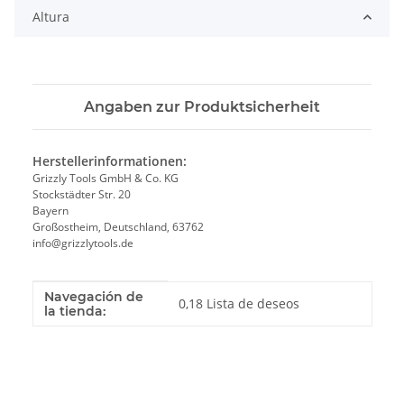
Altura
Angaben zur Produktsicherheit
Herstellerinformationen:
Grizzly Tools GmbH & Co. KG
Stockstädter Str. 20
Bayern
Großostheim, Deutschland, 63762
info@grizzlytools.de
Navegación de
Valor
Fabricante
0,18 Lista de deseos
la tienda: