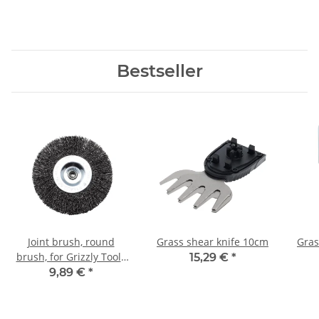
Family
Series Tools
Bestseller
Joint brush, round
Grass shear knife 10cm
Gras
brush, for Grizzly Tools
15,29 €
*
Universal brush
9,89 €
*