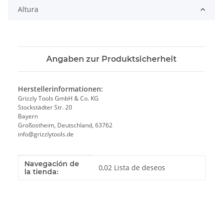
Altura
Angaben zur Produktsicherheit
Herstellerinformationen:
Grizzly Tools GmbH & Co. KG
Stockstädter Str. 20
Bayern
Großostheim, Deutschland, 63762
info@grizzlytools.de
Navegación de
Valor
Fabricante
0,02 Lista de deseos
la tienda: