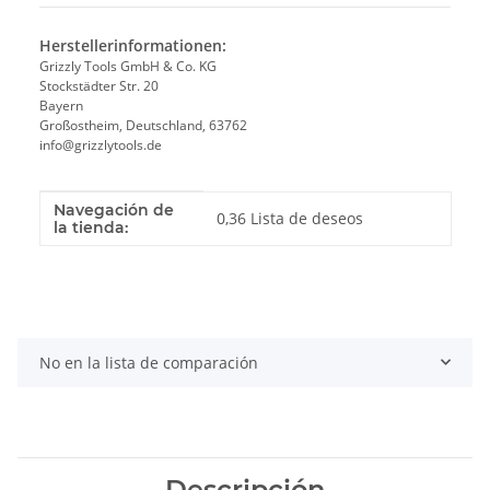
Herstellerinformationen:
Grizzly Tools GmbH & Co. KG
Stockstädter Str. 20
Bayern
Großostheim, Deutschland, 63762
info@grizzlytools.de
Navegación de
Valor
Fabricante
0,36 Lista de deseos
la tienda:
No en la lista de comparación
Descripción