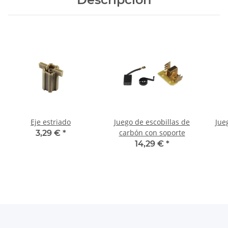
Eje estriado
Juego de escobillas de
Jue
carbón con soporte
3,29 €
*
14,29 €
*