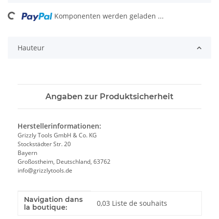
ding...
Komponenten werden geladen ...
Hauteur
Angaben zur Produktsicherheit
Herstellerinformationen:
Grizzly Tools GmbH & Co. KG
Stockstädter Str. 20
Bayern
Großostheim, Deutschland, 63762
info@grizzlytools.de
Navigation dans
Valeur
Fabricant
0,03 Liste de souhaits
la boutique: