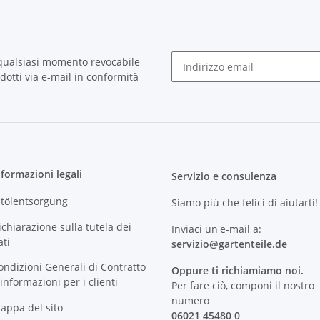
 qualsiasi momento revocabile
otti via e-mail in conformità
Newsletter Iscriviti
nformazioni legali
Servizio e consulenza
ltölentsorgung
Siamo più che felici di aiutarti!
ichiarazione sulla tutela dei
Inviaci un'e-mail a:
ati
servizio@
gartenteile
.de
ondizioni Generali di Contratto
Oppure ti richiamiamo noi.
 informazioni per i clienti
Per fare ciò, componi il nostro
numero
appa del sito
06021 45480 0