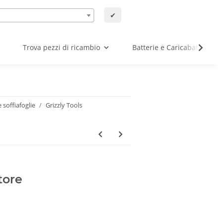
✔
Trova pezzi di ricambio
Batterie e Caricabatterie
e soffiafoglie
Grizzly Tools
tore