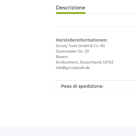
Descrizione
Herstellerinformationen:
Grizzly Tools GmbH & Co. KG
Stockstädter Str. 20
Bayern
Großostheim, Deutschland, 63762
info@grizzlytools.de
Caratteristica del prodotto
Valore
Peso di spedizione: