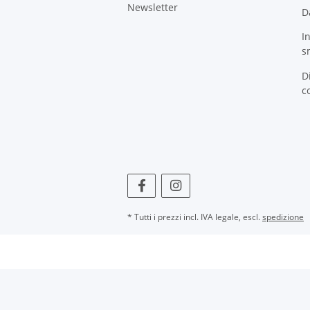
Newsletter
D
I
s
D
c
* Tutti i prezzi incl. IVA legale, escl.
spedizione