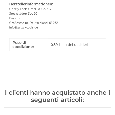
Herstellerinformationen:
Grizzly Tools GmbH & Co. KG
Stockstädter Str. 20
Bayern
Großostheim, Deutschland, 63762
info@grizzlytools.de
Peso di
Caratteristica del prodotto
Valore
0,39 Lista dei desideri
spedizione:
I clienti hanno acquistato anche i
seguenti articoli: