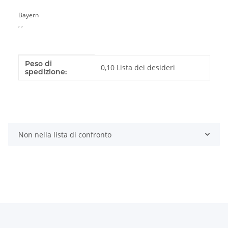
Bayern
, ,
Peso di
Caratteristica del prodotto
Valore
0,10 Lista dei desideri
spedizione:
Non nella lista di confronto