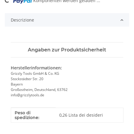
ding...
Komponenten werden geladen ...
Descrizione
Angaben zur Produktsicherheit
Herstellerinformationen:
Grizzly Tools GmbH & Co. KG
Stockstädter Str. 20
Bayern
Großostheim, Deutschland, 63762
info@grizzlytools.de
Peso di
Caratteristica del prodotto
Valore
0,26 Lista dei desideri
spedizione: