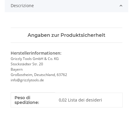
Descrizione
Angaben zur Produktsicherheit
Herstellerinformationen:
Grizzly Tools GmbH & Co. KG
Stockstädter Str. 20
Bayern
Großostheim, Deutschland, 63762
info@grizzlytools.de
Peso di
Caratteristica del prodotto
Valore
0,02 Lista dei desideri
spedizione: