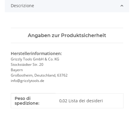
Descrizione
Angaben zur Produktsicherheit
Herstellerinformationen:
Grizzly Tools GmbH & Co. KG
Stockstädter Str. 20
Bayern
Großostheim, Deutschland, 63762
info@grizzlytools.de
Peso di
Caratteristica del prodotto
Valore
0,02 Lista dei desideri
spedizione: