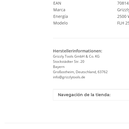
EAN
70814
Marca
Grizzl
Energía
2500 
Modelo
FLH 2
Herstellerinformationen:
Grizzly Tools GmbH & Co. KG
Stockstädter Str. 20
Bayern
Großostheim, Deutschland, 63762
info@grizzlytools.de
Valor
Fabricante
Navegación de la tienda: