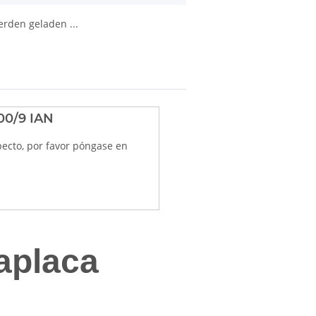
den geladen ...
00/9 IAN
pecto, por favor póngase en
raplaca