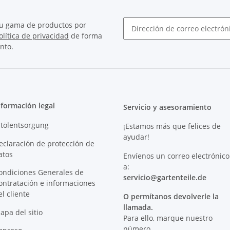
su gama de productos por
olítica de privacidad
de forma
Boletín Suscribirse
nto.
nformación legal
Servicio y asesoramiento
ltölentsorgung
¡Estamos más que felices de
ayudar!
eclaración de protección de
atos
Envíenos un correo electrónico
a:
ondiciones Generales de
servicio@
gartenteile
.de
ontratación e informaciones
el cliente
O permítanos devolverle la
llamada.
apa del sitio
Para ello, marque nuestro
número