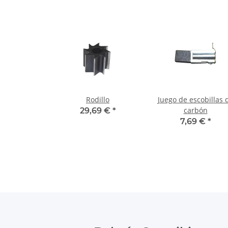
Rodillo
Juego de escobillas 
carbón
29,69 €
*
7,69 €
*