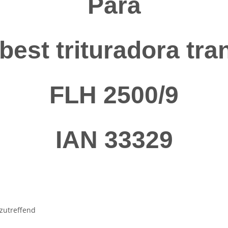
Para
best trituradora tra
FLH 2500/9
IAN 33329
 zutreffend