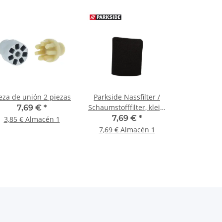
eza de unión 2 piezas
Parkside Nassfilter /
Schaumstofffilter, klein,
7,69 €
*
einseitig offen
7,69 €
*
3,85 € Almacén 1
7,69 € Almacén 1