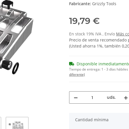
Fabricante:
Grizzly Tools
19,79 €
En stock 19% IVA , Envío
Más
c
Precio de venta recomendado p
(Usted ahorra
1%
, también
0,2
Disponible inmediatament
Tiempo de entrega:
1 - 3 días hábiles
diferente)
uds.
x
Cantidad mínima