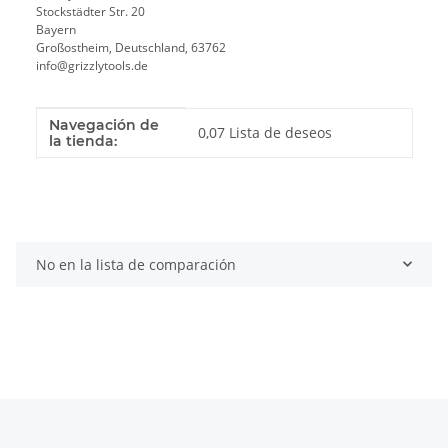
Stockstädter Str. 20
Bayern
Großostheim, Deutschland, 63762
info@grizzlytools.de
Navegación de
Valor
Fabricante
0,07 Lista de deseos
la tienda:
No en la lista de comparación