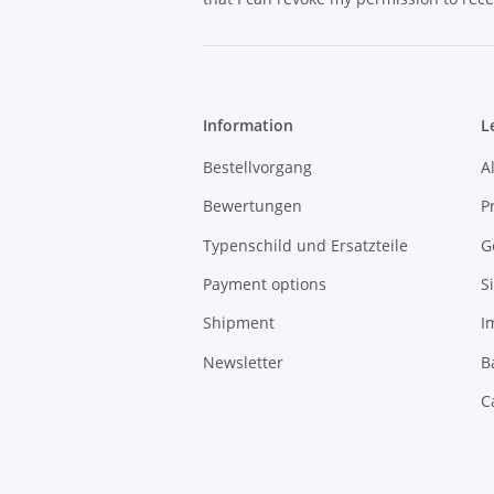
Information
L
Bestellvorgang
A
Bewertungen
P
Typenschild und Ersatzteile
G
Payment options
S
Shipment
I
Newsletter
B
C