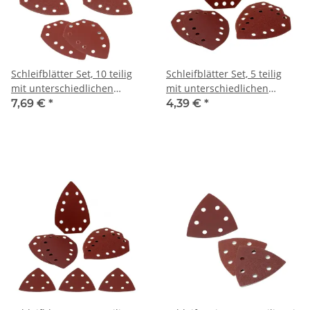
Schleifblätter Set, 10 teilig
Schleifblätter Set, 5 teilig
mit unterschiedlichen
mit unterschiedlichen
Körnungen, passend für
Körnungen, passend für
7,69 €
*
4,39 €
*
Aldi FERREX Akku-
Aldi FERREX Akku-
Multifunktionswerkzeug (4x
Multifunktionswerkzeug (2x
K60 4x K120 2x K240)
K60 2x K120 1x K240)