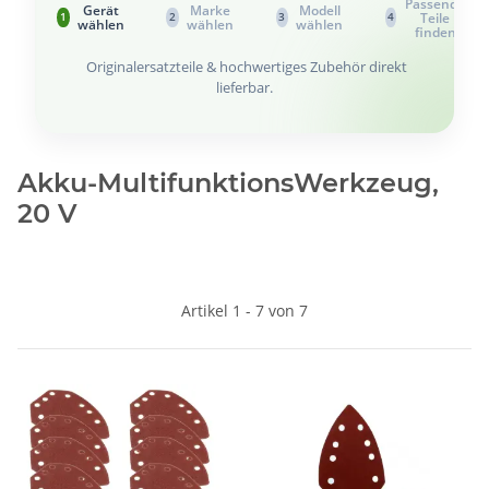
Passende
Gerät
Marke
Modell
Teile
1
2
3
4
wählen
wählen
wählen
finden
Originalersatzteile & hochwertiges Zubehör direkt
lieferbar.
Akku-Multifunktions­Werkzeug,
20 V
Artikel 1 - 7 von 7