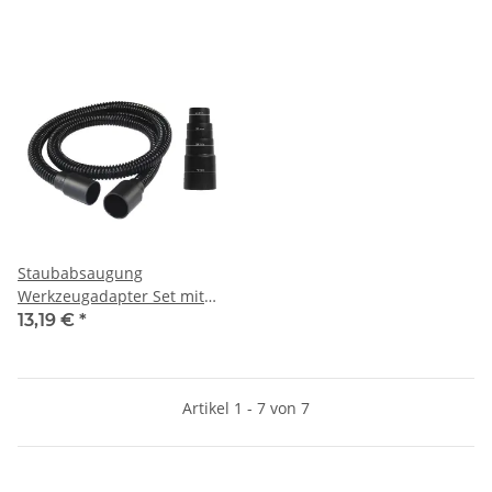
K60, 2x K80, 2x K120)
Staubabsaugung
Werkzeugadapter Set mit
Schlauch, passend für Aldi
13,19 €
*
FERREX Akku-
Multifunktionswerkzeug
Artikel 1 - 7 von 7