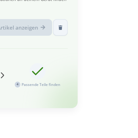
rtikel anzeigen
Passende Teile finden
4