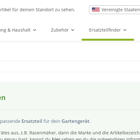
Vereinigte Staaten
rtikel für deinen Standort zu sehen.
ung & Haushalt
Zubehör
Ersatzteilfinder
en
s passende
Ersatzteil
für dein
Gartengerät
.
ätes aus, z.B. Rasenmäher, dann die Marke und die Artikelbezeic
 du genau hast, kannst du
hier
sehen wo du die notwendigen Inform