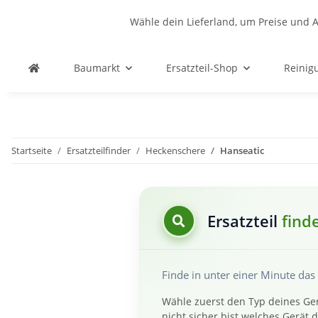
Wähle dein Lieferland, um Preise und A
Baumarkt
Ersatzteil-Shop
Reinig
Startseite
Ersatzteilfinder
Heckenschere
Hanseatic
Ersatzteil
find
Finde in unter einer Minute da
Wähle zuerst den Typ deines Ger
nicht sicher bist welches Gerät