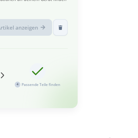
rtikel anzeigen
Passende Teile finden
4