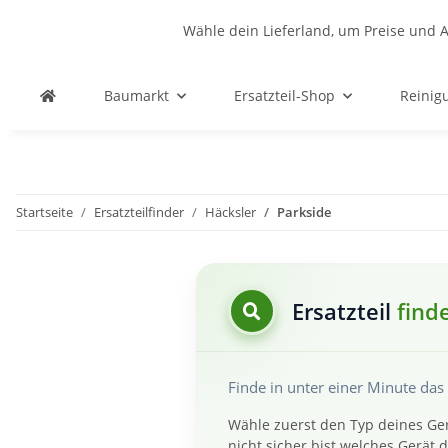
Wähle dein Lieferland, um Preise und A
Baumarkt
Ersatzteil-Shop
Reinig
Startseite
Ersatzteilfinder
Häcksler
Parkside
Ersatzteil
find
Finde in unter einer Minute da
Wähle zuerst den Typ deines Ger
nicht sicher bist welches Gerät