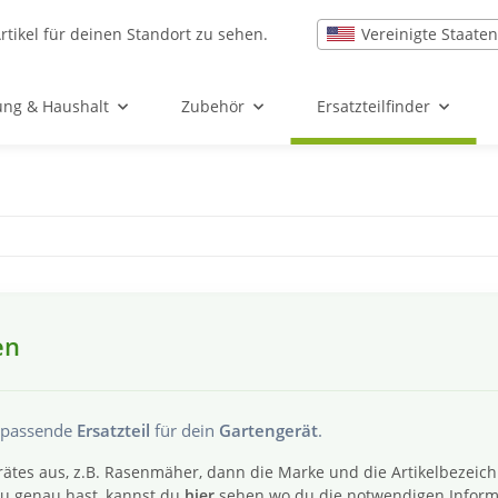
Vereinigte Staaten
rtikel für deinen Standort zu sehen.
ung & Haushalt
Zubehör
Ersatzteilfinder
en
s passende
Ersatzteil
für dein
Gartengerät
.
ätes aus, z.B. Rasenmäher, dann die Marke und die Artikelbezeic
 du genau hast, kannst du
hier
sehen wo du die notwendigen Inform