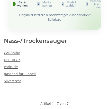
Passende
Gerät
Marke
Modell
Teile
1
2
3
4
wählen
wählen
wählen
finden
Originalersatzteile & hochwertiges Zubehör direkt
lieferbar.
Nass-/Trockensauger
CARAMBA
DELTAFOX
Parkside
passend für Einhell
Silvercrest
Artikel 1 - 7 von 7