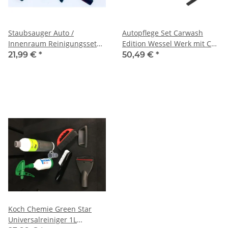
Staubsauger Auto /
Autopflege Set Carwash
Innenraum Reinigungsset
Edition Wessel Werk mit Car
passend für alle Kärcher
Wash Adapter für
21,99 €
*
50,49 €
*
Staubsauger /
Tankstellen Sauger
Mehrzwecksauger DN35 -
CAR CLEANING KIT INDOOR
Set 35mm fits for all
KARCHER Vacuum Cleaner
and Wet Dry Vacuum
Cleaner
Koch Chemie Green Star
Universalreiniger 1L