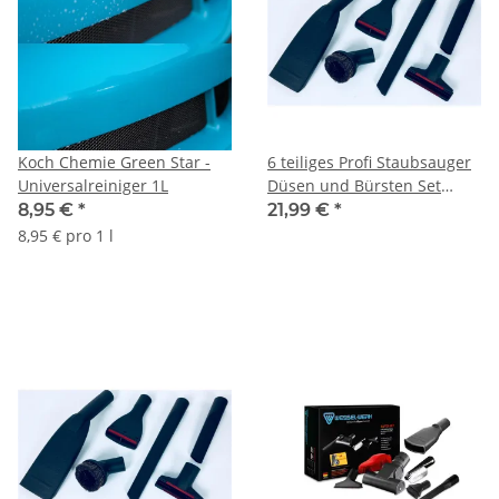
Koch Chemie Green Star -
6 teiliges Profi Staubsauger
Universalreiniger 1L
Düsen und Bürsten Set
35mm Polsterdüse
8,95 €
*
21,99 €
*
Fugendüse kurz, Fugendüse
8,95 € pro 1 l
XXL / Autodüse XXL,
Teppichdüse Saugbürste /
Saugpinsel passend für
Kärcher Staubsauger und
Nass Trocken Sauger siehe
Modellliste