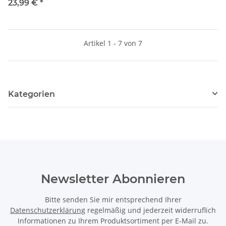
Teppich Reinigung Set - 6
23,99 €
*
teilig für Staubsauger / Nass
Trocken Sauger DN 35mm
Artikel 1 - 7 von 7
Kategorien
Newsletter Abonnieren
Bitte senden Sie mir entsprechend Ihrer
Datenschutzerklärung
regelmäßig und jederzeit widerruflich
Informationen zu Ihrem Produktsortiment per E-Mail zu.