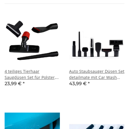
4 teiliges Tierhaar
Auto Staubsauger Düsen Set
Saugdüsen Set für Polster,
detailmate mit Car Wash
Teppiche, Auto, Wohnwagen
Adapter für Tankstellen + SB
23,99 €
*
43,99 €
*
Waschplatz Sauger