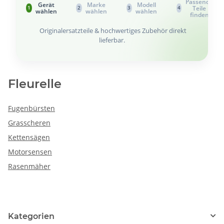
Passende
Gerät
Marke
Modell
Teile
1
2
3
4
wählen
wählen
wählen
finden
Originalersatzteile & hochwertiges Zubehör direkt
lieferbar.
Fleurelle
Fugenbürsten
Grasscheren
Kettensägen
Motorsensen
Rasenmäher
Kategorien