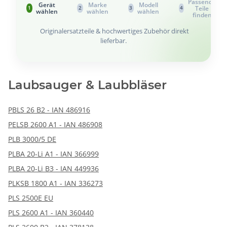
Passende
Gerät
Marke
Modell
Teile
1
2
3
4
wählen
wählen
wählen
finden
Originalersatzteile & hochwertiges Zubehör direkt
lieferbar.
Laubsauger & Laubbläser
PBLS 26 B2 - IAN 486916
PELSB 2600 A1 - IAN 486908
PLB 3000/5 DE
PLBA 20-Li A1 - IAN 366999
PLBA 20-Li B3 - IAN 449936
PLKSB 1800 A1 - IAN 336273
PLS 2500E EU
PLS 2600 A1 - IAN 360440