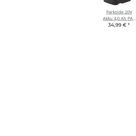
Parkside 20V
Akku 4,0 Ah PAP
20 B3 Li-Ion
34,99 €
*
Batterie EU für
Geräte der
Parkside X 20V
Familie