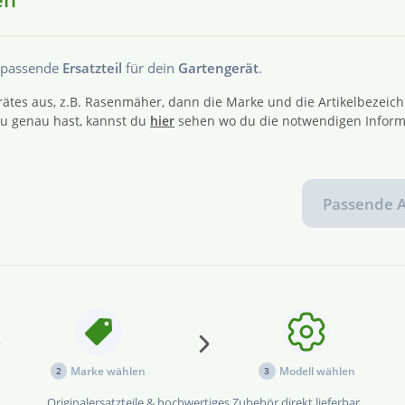
s passende
Ersatzteil
für dein
Gartengerät
.
ätes aus, z.B. Rasenmäher, dann die Marke und die Artikelbezeic
 du genau hast, kannst du
hier
sehen wo du die notwendigen Inform
Passende A
Marke wählen
Modell wählen
2
3
Originalersatzteile & hochwertiges Zubehör direkt lieferbar.