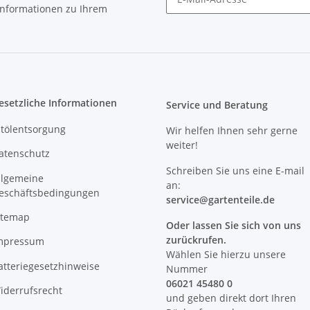
 Informationen zu Ihrem
Newsletter Abonnieren
esetzliche Informationen
Service und Beratung
ltölentsorgung
Wir helfen Ihnen sehr gerne
weiter!
atenschutz
Schreiben Sie uns eine E-mail
llgemeine
an:
eschäftsbedingungen
service@
gartenteile
.de
itemap
Oder lassen Sie sich von uns
zurückrufen.
mpressum
Wählen Sie hierzu unsere
atteriegesetzhinweise
Nummer
06021 45480 0
iderrufsrecht
und geben direkt dort Ihren