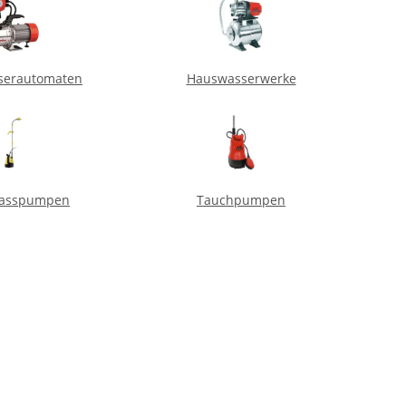
serautomaten
Hauswasserwerke
fasspumpen
Tauchpumpen