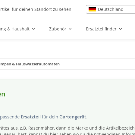
Deutschland
rtikel für deinen Standort zu sehen.
ung & Haushalt
Zubehör
Ersatzteilfinder
umpen & Hauswasserautomaten
en
s passende
Ersatzteil
für dein
Gartengerät
.
ätes aus, z.B. Rasenmäher, dann die Marke und die Artikelbezeic
 du genau hast, kannst du
hier
sehen wo du die notwendigen Inform