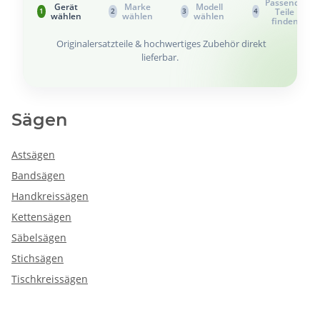
Passende
Gerät
Marke
Modell
Teile
1
2
3
4
wählen
wählen
wählen
finden
Originalersatzteile & hochwertiges Zubehör direkt
lieferbar.
Sägen
Astsägen
Bandsägen
Handkreissägen
Kettensägen
Säbelsägen
Stichsägen
Tischkreissägen