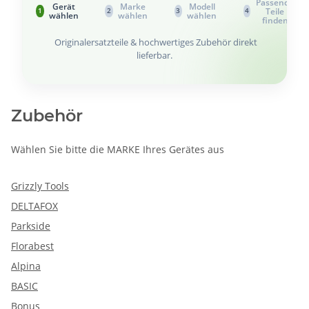
Passende
Gerät
Marke
Modell
Teile
1
2
3
4
wählen
wählen
wählen
finden
Originalersatzteile & hochwertiges Zubehör direkt
lieferbar.
Zubehör
Wählen Sie bitte die MARKE Ihres Gerätes aus
Grizzly Tools
DELTAFOX
Parkside
Florabest
Alpina
BASIC
Bonus