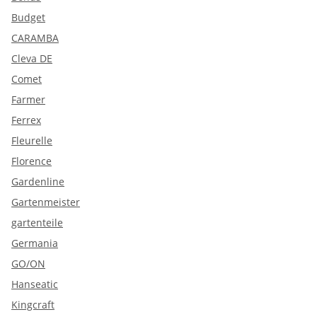
Budget
CARAMBA
Cleva DE
Comet
Farmer
Ferrex
Fleurelle
Florence
Gardenline
Gartenmeister
gartenteile
Germania
GO/ON
Hanseatic
Kingcraft