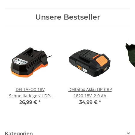
Unsere Bestseller
DELTAFOX 18V
Deltafox Akku DP-CBP
Schnellladegerät DP-
1820 18V, 2.0 Ah
CQC 1824
26,99 €
*
34,99 €
*
Kategorien