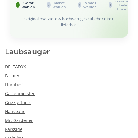
Passende
Gerät
Marke
Modell
Teile
1
2
3
4
wählen
wählen
wählen
finden
Originalersatzteile & hochwertiges Zubehör direkt
lieferbar.
Laubsauger
DELTAFOX
Farmer
Florabest
Gartenmeister
Grizzly Tools
Hanseatic
Mr. Gardener
Parkside