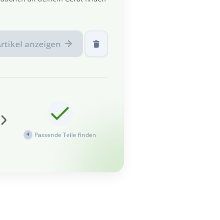
rtikel anzeigen
Passende Teile finden
4