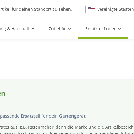
Vereinigte Staaten
rtikel für deinen Standort zu sehen.
ung & Haushalt
Zubehör
Ersatzteilfinder
en
s passende
Ersatzteil
für dein
Gartengerät
.
ätes aus, z.B. Rasenmäher, dann die Marke und die Artikelbezeic
 du genau hast, kannst du
hier
sehen wo du die notwendigen Inform