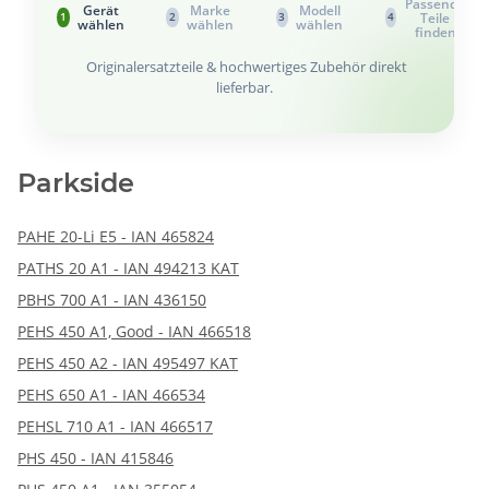
Passende
Gerät
Marke
Modell
Teile
1
2
3
4
wählen
wählen
wählen
finden
Originalersatzteile & hochwertiges Zubehör direkt
lieferbar.
Parkside
PAHE 20-Li E5 - IAN 465824
PATHS 20 A1 - IAN 494213 KAT
PBHS 700 A1 - IAN 436150
PEHS 450 A1, Good - IAN 466518
PEHS 450 A2 - IAN 495497 KAT
PEHS 650 A1 - IAN 466534
PEHSL 710 A1 - IAN 466517
PHS 450 - IAN 415846