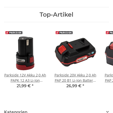
Top-Artikel
Parkside 12V Akku 2,0 Ah
Parkside 20V Akku 2,0 Ah
Park
PAPK 12 A3 Li-Ion
PAP 20 B1 Li-Ion Batterie
PAP 
Batterie EU für Geräte
EU für Geräte der
E
21,99 €
*
26,99 €
*
der Parkside X 12V
Parkside X 20V Familie
Par
Familie
Kategorien