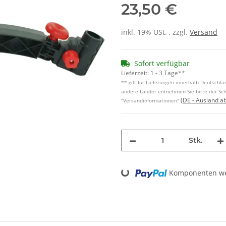
23,50 €
inkl. 19% USt. , zzgl.
Versand
Sofort verfügbar
Lieferzeit:
1 - 3 Tage**
** gilt für Lieferungen innerhalb Deutschlan
andere Länder entnehmen Sie bitte der Sch
(DE - Ausland a
"Versandinformationen"
Stk.
Loading...
Komponenten wer