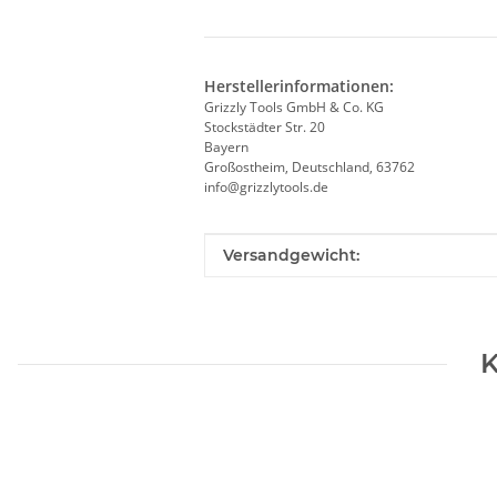
Herstellerinformationen:
Grizzly Tools GmbH & Co. KG
Stockstädter Str. 20
Bayern
Großostheim, Deutschland, 63762
info@grizzlytools.de
Produkteigenschaft
Wert
Versandgewicht:
K