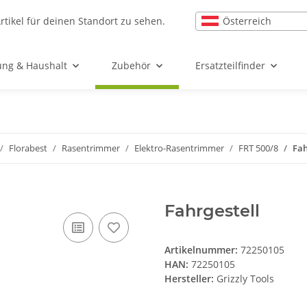
Österreich
rtikel für deinen Standort zu sehen.
ung & Haushalt
Zubehör
Ersatzteilfinder
Florabest
Rasentrimmer
Elektro-Rasentrimmer
FRT 500/8
Fah
Fahrgestell
Artikelnummer:
72250105
HAN:
72250105
Hersteller:
Grizzly Tools