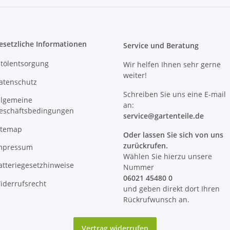
esetzliche Informationen
Service und Beratung
ltölentsorgung
Wir helfen Ihnen sehr gerne
weiter!
atenschutz
Schreiben Sie uns eine E-mail
llgemeine
an:
eschäftsbedingungen
service@
gartenteile
.de
itemap
Oder lassen Sie sich von uns
zurückrufen.
mpressum
Wählen Sie hierzu unsere
atteriegesetzhinweise
Nummer
06021 45480 0
iderrufsrecht
und geben direkt dort Ihren
Rückrufwunsch an.
Vertrag widerrufen