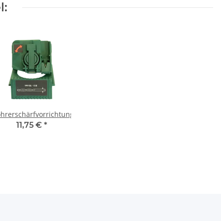
l:
hrerschärfvorrichtung
11,75 €
*