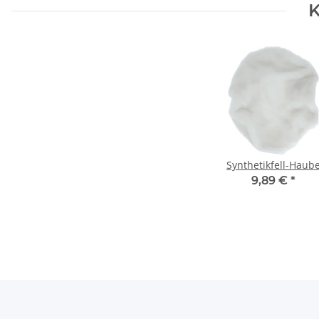
K
Synthetikfell-Haub
9,89 €
*