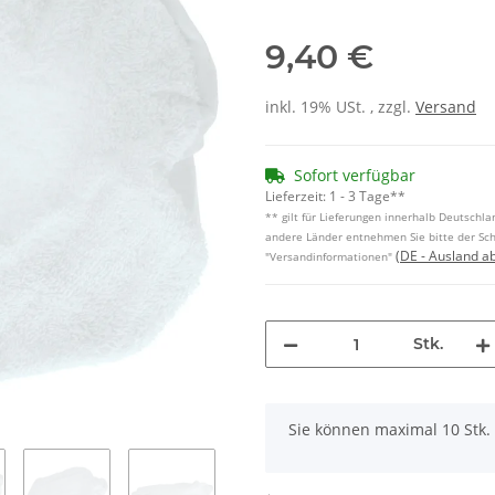
9,40 €
inkl. 19% USt. , zzgl.
Versand
Sofort verfügbar
Lieferzeit:
1 - 3 Tage**
** gilt für Lieferungen innerhalb Deutschlan
andere Länder entnehmen Sie bitte der Sch
(DE - Ausland a
"Versandinformationen"
Stk.
x
Sie können maximal 10 Stk.
Loading...