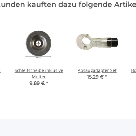
unden kauften dazu folgende Artike
e
Schleifscheibe inklusive
Absaugadapter Set
Bo
Mutter
15,29 €
*
9,89 €
*