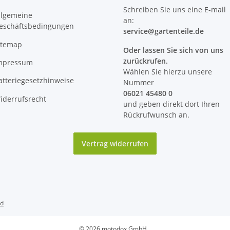
Schreiben Sie uns eine E-mail
llgemeine
an:
eschäftsbedingungen
service@
gartenteile
.de
itemap
Oder lassen Sie sich von uns
zurückrufen.
mpressum
Wählen Sie hierzu unsere
atteriegesetzhinweise
Nummer
06021 45480 0
iderrufsrecht
und geben direkt dort Ihren
Rückrufwunsch an.
Vertrag widerrufen
nd
© 2026 motodox GmbH