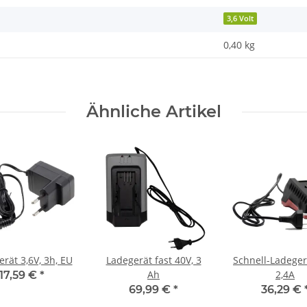
3,6 Volt
0,40 kg
Ähnliche Artikel
rät 3,6V, 3h, EU
Ladegerät fast 40V, 3
Schnell-Ladeger
Ah
2,4A
17,59 €
*
69,99 €
*
36,29 €