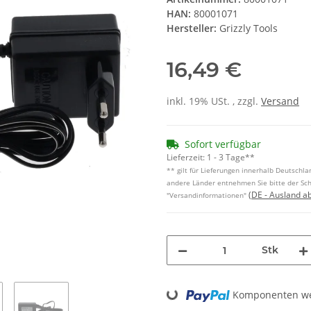
HAN:
80001071
Hersteller:
Grizzly Tools
16,49 €
inkl. 19% USt. , zzgl.
Versand
Sofort verfügbar
Lieferzeit:
1 - 3 Tage**
** gilt für Lieferungen innerhalb Deutschlan
andere Länder entnehmen Sie bitte der Sch
(DE - Ausland a
"Versandinformationen"
Stk
Loading...
Komponenten wer