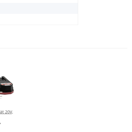
ät 20V,
*