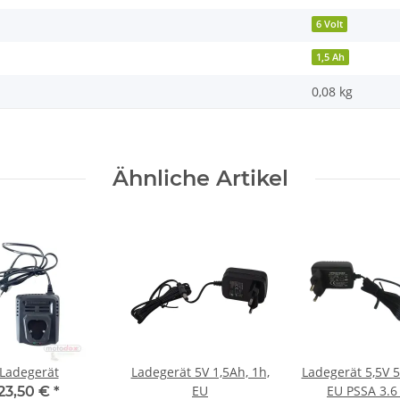
6 Volt
1,5 Ah
0,08 kg
Ähnliche Artikel
Ladegerät
Ladegerät 5V 1,5Ah, 1h,
Ladegerät 5,5V
EU
EU PSSA 3.6
23,50 €
*