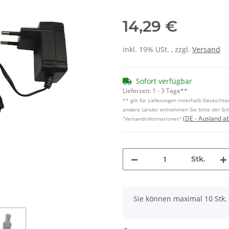
14,29 €
inkl. 19% USt. , zzgl.
Versand
Sofort verfügbar
Lieferzeit:
1 - 3 Tage**
** gilt für Lieferungen innerhalb Deutschlan
andere Länder entnehmen Sie bitte der Sch
(DE - Ausland a
"Versandinformationen"
Stk.
x
Sie können maximal 10 Stk.
Loading...