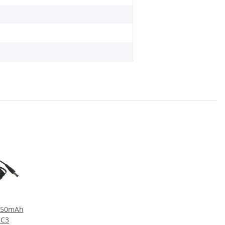
 550mAh
 C3