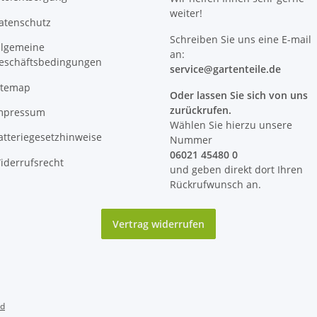
weiter!
atenschutz
Schreiben Sie uns eine E-mail
llgemeine
an:
eschäftsbedingungen
service@
gartenteile
.de
itemap
Oder lassen Sie sich von uns
zurückrufen.
mpressum
Wählen Sie hierzu unsere
atteriegesetzhinweise
Nummer
06021 45480 0
iderrufsrecht
und geben direkt dort Ihren
Rückrufwunsch an.
Vertrag widerrufen
nd