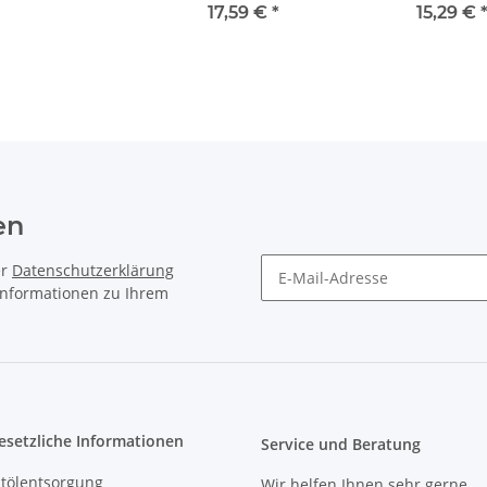
17,59 €
*
15,29 €
en
er
Datenschutzerklärung
 Informationen zu Ihrem
Newsletter Abonnieren
esetzliche Informationen
Service und Beratung
ltölentsorgung
Wir helfen Ihnen sehr gerne