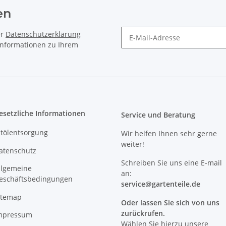
en
er
Datenschutzerklärung
 Informationen zu Ihrem
Newsletter Abonnieren
esetzliche Informationen
Service und Beratung
ltölentsorgung
Wir helfen Ihnen sehr gerne
weiter!
atenschutz
Schreiben Sie uns eine E-mail
llgemeine
an:
eschäftsbedingungen
service@
gartenteile
.de
itemap
Oder lassen Sie sich von uns
zurückrufen.
mpressum
Wählen Sie hierzu unsere