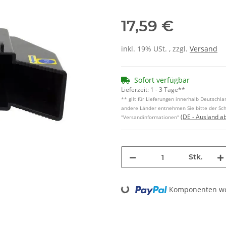
17,59 €
inkl. 19% USt. , zzgl.
Versand
Sofort verfügbar
Lieferzeit:
1 - 3 Tage**
** gilt für Lieferungen innerhalb Deutschlan
andere Länder entnehmen Sie bitte der Sch
(DE - Ausland a
"Versandinformationen"
Stk.
Loading...
Komponenten wer