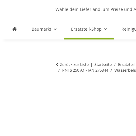
Wähle dein Lieferland, um Preise und A
Baumarkt
Ersatzteil-Shop
Reinig
Zurück zur Liste
Startseite
Ersatztei
PNTS 250 A1 - IAN 275344
Wasserbehä