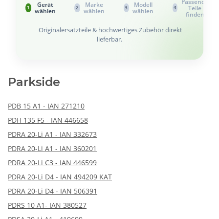
Passende
Gerät
Marke
Modell
Teile
1
2
3
4
wählen
wählen
wählen
finden
Originalersatzteile & hochwertiges Zubehör direkt
lieferbar.
Parkside
PDB 15 A1 - IAN 271210
PDH 135 F5 - IAN 446658
PDRA 20-Li A1 - IAN 332673
PDRA 20-Li A1 - IAN 360201
PDRA 20-Li C3 - IAN 446599
PDRA 20-Li D4 - IAN 494209 KAT
PDRA 20-Li D4 - IAN 506391
PDRS 10 A1- IAN 380527